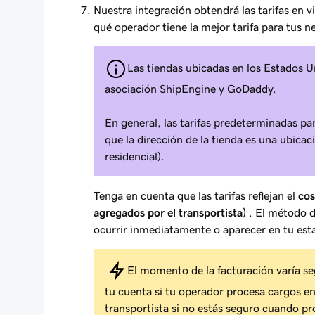
Nuestra integración obtendrá las tarifas en 
qué operador tiene la mejor tarifa para tus n
Las tiendas ubicadas en los Estados Un
asociación ShipEngine y GoDaddy.
En general, las tarifas predeterminadas par
que la dirección de la tienda es una ubica
residencial).
Tenga en cuenta que las tarifas reflejan el
cos
agregados por el transportista)
. El método d
ocurrir inmediatamente o aparecer en tu est
El momento de la facturación varía se
tu cuenta si tu operador procesa cargos e
transportista si no estás seguro cuando pr