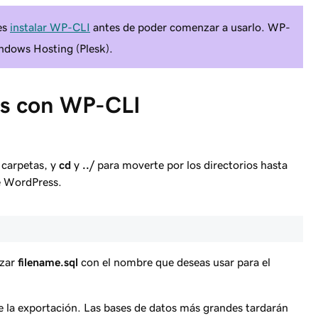
es
instalar WP-CLI
antes de poder comenzar a usarlo. WP-
indows Hosting (Plesk).
os con WP-CLI
y carpetas, y
cd
y
../
para moverte por los directorios hasta
de WordPress.
azar
filename.sql
con el nombre que deseas usar para el
e la exportación. Las bases de datos más grandes tardarán