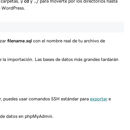
y carpetas, y
cd
y
../
para moverte por los directorios hasta
de WordPress.
azar
filename.sql
con el nombre real de tu archivo de
e la importación. Las bases de datos más grandes tardarán
dor, puedes usar comandos SSH estándar para
exportar
e
 de datos en phpMyAdmin.