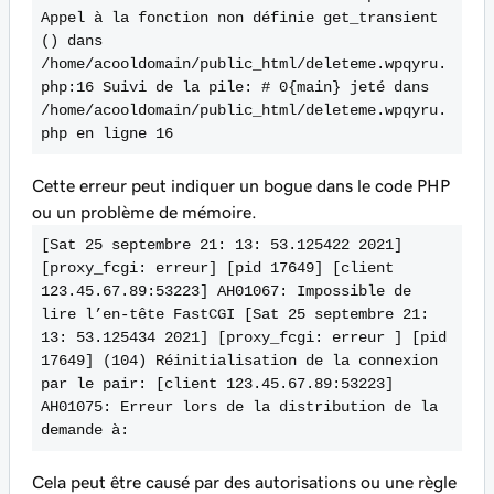
Appel à la fonction non définie get_transient 
() dans 
/home/acooldomain/public_html/deleteme.wpqyru.
php:16 Suivi de la pile: # 0{main} jeté dans 
/home/acooldomain/public_html/deleteme.wpqyru.
php en ligne 16
Cette erreur peut indiquer un bogue dans le code PHP
ou un problème de mémoire.
[Sat 25 septembre 21: 13: 53.125422 2021] 
[proxy_fcgi: erreur] [pid 17649] [client 
123.45.67.89:53223] AH01067: Impossible de 
lire l’en-tête FastCGI [Sat 25 septembre 21: 
13: 53.125434 2021] [proxy_fcgi: erreur ] [pid 
17649] (104) Réinitialisation de la connexion 
par le pair: [client 123.45.67.89:53223] 
AH01075: Erreur lors de la distribution de la 
demande à:
Cela peut être causé par des autorisations ou une règle