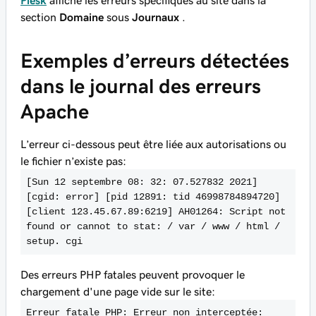
Plesk
affiche les erreurs spécifiques au site dans la
section
Domaine
sous
Journaux
.
Exemples d’erreurs détectées
dans le journal des erreurs
Apache
L’erreur ci-dessous peut être liée aux autorisations ou
le fichier n’existe pas:
[Sun 12 septembre 08: 32: 07.527832 2021] 
[cgid: error] [pid 12891: tid 46998784894720] 
[client 123.45.67.89:6219] AH01264: Script not 
found or cannot to stat: / var / www / html / 
setup. cgi
Des erreurs PHP fatales peuvent provoquer le
chargement d'une page vide sur le site:
Erreur fatale PHP: Erreur non interceptée: 