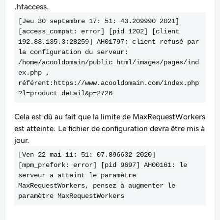
.htaccess.
[Jeu 30 septembre 17: 51: 43.209990 2021] 
[access_compat: error] [pid 1202] [client 
192.88.135.3:28259] AH01797: client refusé par 
la configuration du serveur: 
/home/acooldomain/public_html/images/pages/ind
ex.php , 
référent:https://www.acooldomain.com/index.php
?l=product_detail&p=2726
Cela est dû au fait que la limite de MaxRequestWorkers
est atteinte. Le fichier de configuration devra être mis à
jour.
[Ven 22 mai 11: 51: 07.896632 2020] 
[mpm_prefork: error] [pid 9697] AH00161: le 
serveur a atteint le paramètre 
MaxRequestWorkers, pensez à augmenter le 
paramètre MaxRequestWorkers