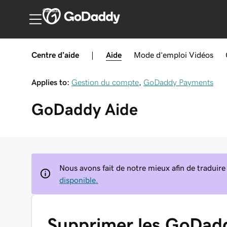
Canada
Centre d’aide
|
Aide
Mode d’emploi
Vidéos
Applies to:
Gestion du compte
,
GoDaddy Payments
GoDaddy
Aide
Nous avons fait de notre mieux afin de traduire
disponible.
Supprimer les GoDad