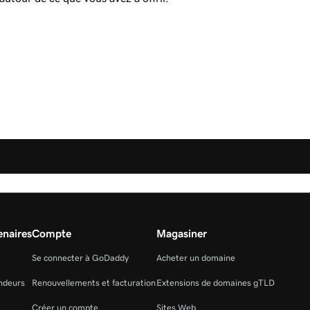
naires
Compte
Magasiner
Se connecter à GoDaddy
Acheter un domaine
ndeurs
Renouvellements et facturation
Extensions de domaines gTLD
Créer un compte
Sites Web