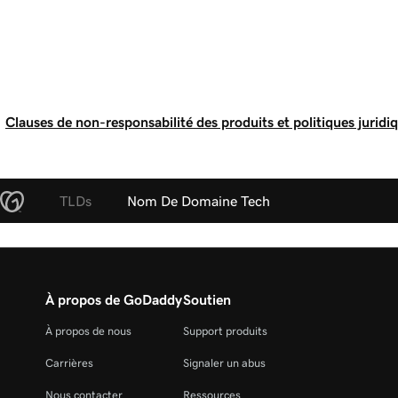
Clauses de non-responsabilité des produits et politiques juridi
TLDs
Nom De Domaine Tech
À propos de GoDaddy
Soutien
À propos de nous
Support produits
Carrières
Signaler un abus
Nous contacter
Ressources