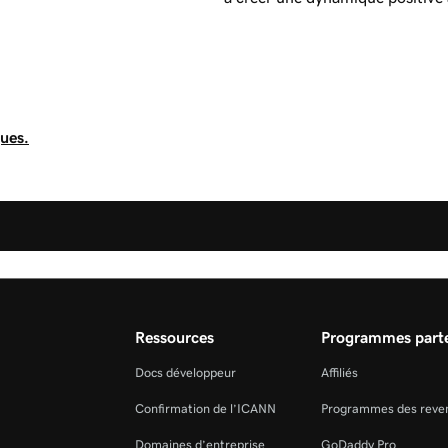
ques.
Ressources
Programmes parte
Docs développeur
Affiliés
Confirmation de l’ICANN
Programmes des reve
Domaines d’entreprise
GoDaddy Pro