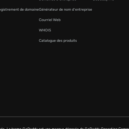
registrement de domaine
Générateur de nom d’entreprise
Courriel Web
WHOIS
Catalogue des produits
rvés. Le terme GoDaddy est une marque déposée de GoDaddy Operating Compa