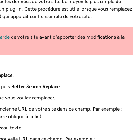
r les données de votre site. Le moyen le plus simple de
 un plug-in. Cette procédure est utile lorsque vous remplacez
ui apparaît sur l'ensemble de votre site.
garde
de votre site avant d’apporter des modifications à la
eplace
.
puis
Better Search Replace
.
que vous voulez remplacer.
ancienne URL de votre site dans ce champ. Par exemple :
re oblique à la fin).
veau texte.
 nouvelle URL dans ce champ. Par exemple :