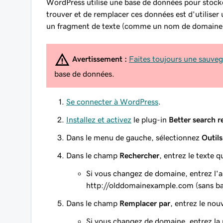
WordPress utilise une base de données pour stocke
trouver et de remplacer ces données est d'utiliser
un fragment de texte (comme un nom de domaine) q
Avertissement :
Faites toujours une sauve
base de données.
Se connecter à WordPress
.
Installez et activez
le plug-in
Better search r
Dans le menu de gauche, sélectionnez
Outils
Dans le champ
Rechercher
, entrez le texte 
Si vous changez de domaine, entrez l'
http://olddomainexample.com
(sans bar
Dans le champ
Remplacer par
, entrez le nou
Si vous changez de domaine, entrez la