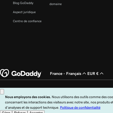
Blog GoDaddy
domaine
Aspect juridique
Centre de confiance
France - Français
EUR €
Copyright © 1999 - 2026 GoDaddy Operating Company, LLC. Tous droits rése
et dans d’autres pays. Le logo « GO » est une marque déposée de GoDaddy.co
Ce site est régi par des conditions d’utilisation expresses. En utilisant ce site,