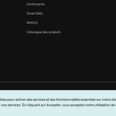
d’entreprise
Email Web
WHOIS
Catalogue des produits
rvés. Le terme GoDaddy est une marque déposée de GoDaddy Operating Compa
m, LLC aux États-Unis.
 vous indiquez accepter ces
Conditions universelles d’utilisation
.