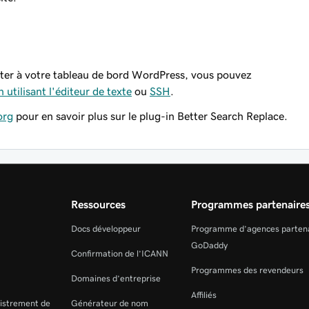
ter à votre tableau de bord WordPress, vous pouvez
n utilisant l'éditeur de texte
ou
SSH
.
org
pour en savoir plus sur le plug-in Better Search Replace.
Ressources
Programmes partenaire
Docs développeur
Programme d’agences parten
GoDaddy
Confirmation de l’ICANN
Programmes des revendeurs
Domaines d’entreprise
Affiliés
gistrement de
Générateur de nom