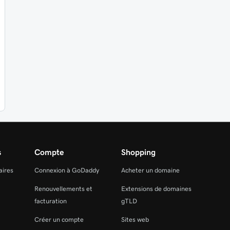
s
Compte
Shopping
aires
Connexion à GoDaddy
Acheter un domaine
Renouvellements et
Extensions de domaines
facturation
gTLD
Créer un compte
Sites web