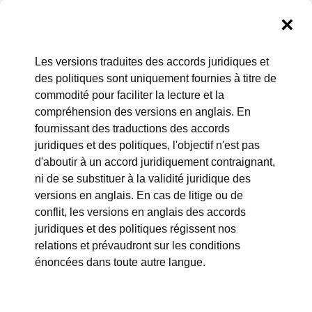
Accords juridiques et
Les versions traduites des accords juridiques et
des politiques sont uniquement fournies à titre de
politiques GoDaddy
commodité pour faciliter la lecture et la
compréhension des versions en anglais. En
Cette page contient des liens vers les politiques d'entreprise
fournissant des traductions des accords
actuelles, ainsi que les accords concernant les produits et
juridiques et des politiques, l'objectif n'est pas
services disponibles par l’intermédiaire de GoDaddy. Pour
d'aboutir à un accord juridiquement contraignant,
consulter n'importe lequel des documents présentés sur
ni de se substituer à la validité juridique des
cette page, cliquez sur la politique/l’accord.
versions en anglais. En cas de litige ou de
conflit, les versions en anglais des accords
juridiques et des politiques régissent nos
relations et prévaudront sur les conditions
énoncées dans toute autre langue.
GoDaddy - ACCORD SUR LES CONDITIONS