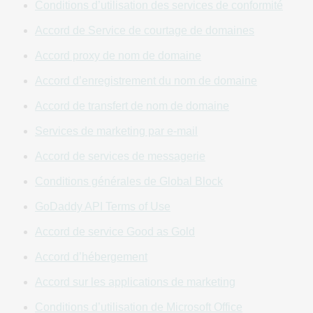
Conditions d’utilisation des services de conformité
l’intermédiaire de ce Site (dénommés individuellement et
Accord de Service de courtage de domaines
collectivement, les « Services »). Si vous utilisez nos
services, applications, fonctionnalités, capacités ou outils
Accord proxy de nom de domaine
d'IA via un Site, vous acceptez que nos
conditions
Accord d’enregistrement du nom de domaine
d’utilisation de l’IA
régissent cette utilisation. Les accords,
arrangements et/ou politiques supplémentaires s’appliquent
Accord de transfert de nom de domaine
à certains Services (« Accords de services ») et s’ajoutent
Services de marketing par e-mail
au présent Accord (sans le remplacer). En cas de conflit
entre les dispositions d’un Accord de services et celles du
Accord de services de messagerie
présent Accord, les dispositions de l’Accord de services
Conditions générales de Global Block
applicable prévalent, sauf indication contraire expresse
dans l’Accord de services applicable.
GoDaddy API Terms of Use
Les termes « nous », « notre » ou « nos » font référence à
Accord de service Good as Gold
GoDaddy. Les termes « vous », « vos », « Utilisateur » ou
Accord d’hébergement
« client » font référence à tout client professionnel qui
accepte cet Accord, a accès à votre compte ou utilise le Site
Accord sur les applications de marketing
ou les Services. Le terme « client professionnel » inclut (i)
Conditions d’utilisation de Microsoft Office
toute personne ou entité agissant dans un cadre commercial