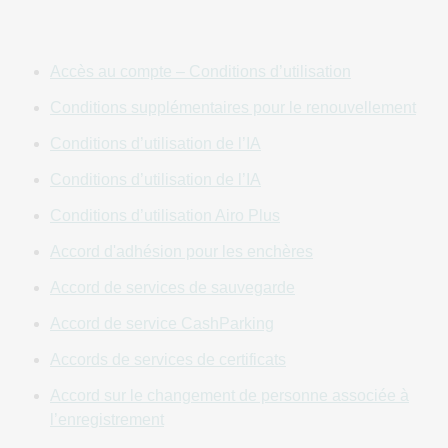
POUR RÉSOUDRE LES LITIGES, PLUTÔT QUE LE
RECOURS AUX TRIBUNAUX OU AUX PROCÈS DEVANT
JURY, ET LIMITENT LES RECOURS DISPONIBLES EN
‌‌Accès au compte – Conditions d’utilisation
CAS DE LITIGE.
Conditions supplémentaires pour le renouvellement
1. PRÉSENTATION GÉNÉRALE
Conditions d’utilisation de l’IA
Le présent Accord de conditions universelles d'utilisation
Conditions d’utilisation de l’IA
(l’« Accord » ou « UTOS ») est conclu entre GoDaddy.com,
LLC et toute entité affiliée fournissant les Services ci-
Conditions d’utilisation Airo Plus
dessous, y compris, sans s'y limiter, GoDaddy Payments,
Accord d'adhésion pour les enchères
LLC (pour tous les services de paiement) et Poynt, LLC
(pour tous les services matériels) (collectivement, «
Accord de services de sauvegarde
GoDaddy »), et vous-même, et prend effet à la date à
Accord de service CashParking
laquelle vous utilisez un site web exploité par GoDaddy qui
renvoie à la présente convention (« Site ») ou à la date
Accords de services de certificats
d'acceptation électronique, selon la première éventualité.
Accord sur le changement de personne associée à
Cet Accord stipule les conditions générales de votre
l’enregistrement
utilisation du Site et des produits et services qui peuvent
être achetés ou auxquels il est possible d’accéder par