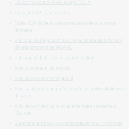
ce Site ou les Services. En outre, GoDaddy peut
Déclaration contre l’esclavage EMEA
occasionnellement vous notifier des changements ou des
GoDaddy API Terms of Use
modifications apportées à cet Accord par email. Il est donc
très important que vous gardiez vos informations de compte
Droits ICANN de la personne associée au nom de
acheteur (« Compte ** ») à jour. GoDaddy décline toute
domaine
responsabilité liée à votre incapacité à recevoir une
Politique de règlement des litiges de transfert d'entité
notification par email si cette défaillance résulte d’une
d'enregistrement de l'ICANN
adresse email inexacte. En outre, GoDaddy peut mettre fin à
Votre utilisation des Services pour toute violation ou non-
Politique de la loi sur la sécurité en ligne
respect des termes de cet Accord.
GODADDY SE
Avis concernant les brevets
RÉSERVE LE DROIT DE MODIFIER, CHANGER, OU
ARRÊTER TOUT ASPECT DE CE SITE OU DES
Avis de confidentialité global
SERVICES, Y COMPRIS, MAIS SANS LIMITATION, LES
Avis sur le cadre de protection de la confidentialité des
PRIX ET LES COÛTS POUR CEUX-CI, À TOUT MOMENT.
données
3. ÉLIGIBILITÉ ; AUTORITÉ
Avis de confidentialité supplémentaire concernant
l’Europe
Ce Site et les Services sont uniquement disponibles pour
les clients professionnels (les «
Utilisateurs
») qui peuvent
Supplément à l’avis de confidentialité pour l’Australie
établir des contrats juridiquement contraignants en vertu du