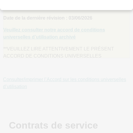
UNIVERSELLES D’UTILISATION
Date de la dernière révision : 03/06/2026
Veuillez consulter notre accord de conditions
universelles d’utilisation archivé
**VEUILLEZ LIRE ATTENTIVEMENT LE PRÉSENT
ACCORD DE CONDITIONS UNIVERSELLES
D’UTILISATION, CAR IL CONTIENT DES INFORMATIONS
IMPORTANTES CONCERNANT VOS DROITS,
OBLIGATIONS ET RECOURS LÉGAUX, Y COMPRIS,
Consulter/imprimer l’Accord sur les conditions universelles
MAIS SANS S'Y LIMITER, LES RENONCIATIONS AUX
d’utilisation
DROITS, LES LIMITATIONS DE RESPONSABILITÉ,
VOTRE INDEMNISATION À NOTRE ÉGARD ET LE
RÈGLEMENT DES LITIGES. VEUILLEZ NOTER QU'AUX
ÉTATS-UNIS, DANS LA MESURE PERMISE PAR LA LOI
APPLICABLE, LES PRÉSENTES CONDITIONS EXIGENT
Contrats de service
LE RECOURS À L'ARBITRAGE À TITRE INDIVIDUEL