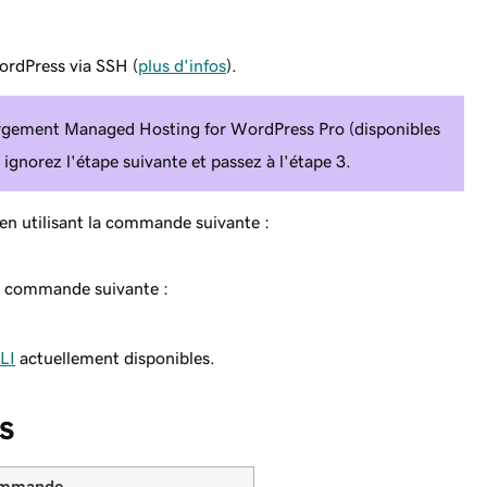
ordPress via SSH (
plus d'infos
).
rgement Managed Hosting for WordPress Pro (disponibles
gnorez l'étape suivante et passez à l'étape 3.
n utilisant la commande suivante :
la commande suivante :
LI
actuellement disponibles.
s
mmande