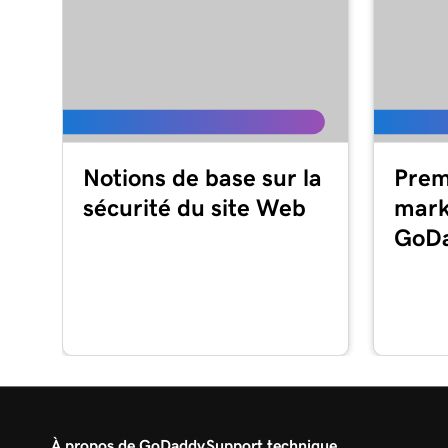
Notions de base sur la
Prem
sécurité du site Web
mark
GoD
À propos de GoDaddy
Support technique