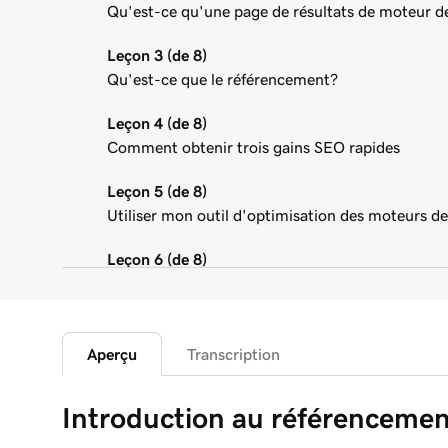
Qu'est-ce qu'une page de résultats de moteur d
Leçon 3 (de 8)
Qu'est-ce que le référencement?
Leçon 4 (de 8)
Comment obtenir trois gains SEO rapides
Leçon 5 (de 8)
Utiliser mon outil d'optimisation des moteurs d
Leçon 6 (de 8)
Que sont les mots-clés?
Leçon 7 (de 8)
Utilisation de mots-clés dans le contenu de votr
Aperçu
Transcription
Leçon 8 (de 8)
Introduction au référenceme
Optimiser les images dans WordPress avec des 