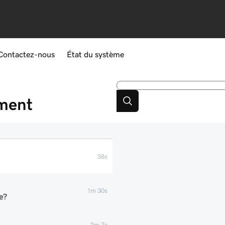
Contactez-nous
État du système
ement
38s
1m 30s
e?
2m 7s