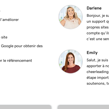
Darlene
e
Bonjour, je s
l’améliorer
un support qu
propres sites
compte qu'ils
 site
c'est une sen
e Google pour obtenir des
Emily
Salut, je sui
er le référencement
apporter à no
cheerleading
étape importa
soutenons, to