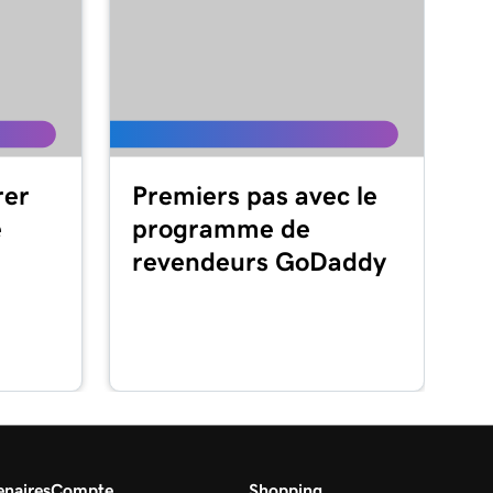
er
Premiers pas avec le
e
programme de
revendeurs GoDaddy
naires
Compte
Shopping