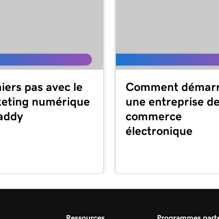
iers pas avec le
Comment démarr
eting numérique
une entreprise d
addy
commerce
électronique
Ressources
Programmes parte