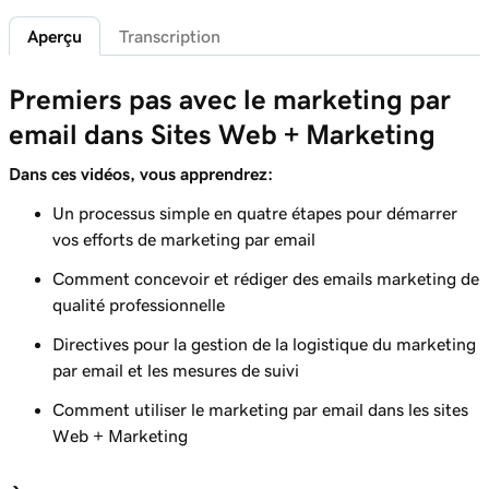
Leçon 6 (de 9)
2m 49s
Aperçu
Transcription
Personnaliser mes emails marketing
Leçon 7 (de 9)
Premiers pas avec le marketing par
3m 41s
Créer une campagne de marketing par email
email dans Sites Web + Marketing
Leçon 8 (de 9)
Dans ces vidéos, vous apprendrez:
4m 38s
Créer et envoyer une campagne email
Un processus simple en quatre étapes pour démarrer
Leçon 9 (de 9)
vos efforts de marketing par email
Suivre et analyser les performances de vos
3m 48s
Comment concevoir et rédiger des emails marketing de
emails
qualité professionnelle
Directives pour la gestion de la logistique du marketing
par email et les mesures de suivi
Comment utiliser le marketing par email dans les sites
Web + Marketing