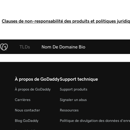
Clauses de non-responsabilité des produits et politiques juridi
TLDs
Nom De Domaine Bio
À propos de GoDaddy
Support technique
À propos de GoDaddy
Support produits
Carrières
Signaler un abus
Nous contacter
Ressources
Blog GoDaddy
Politique de divulgation des données d'en