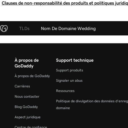
Clauses de non-responsabilité des produits et politiques juridi
TLDs
Nom De Domaine Wedding
À propos de
Support technique
GoDaddy
Support produits
À propos de GoDaddy
Signaler un abus
Carrières
Ressources
Nous contacter
Politique de divulgation des données d'enre
Blog GoDaddy
domaine
Aspect juridique
Centre de confiance