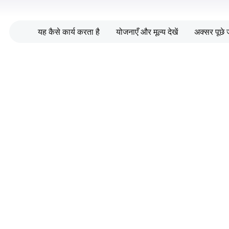
यह कैसे कार्य करता है
योजनाएँ और मूल्य देखें
अक्सर पूछे ज
सुझाव से पूर्ण-स्टैक वेबसाइट तक 
जाएँ — कोडिंग की आवश्यकता 
नहीं