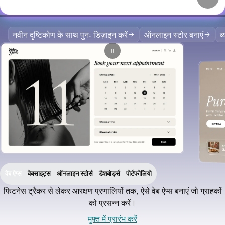
नवीन दृष्टिकोण के साथ पुनः डिज़ाइन करें
ऑनलाइन स्टोर बनाएं
व
वेब ऐप्स
वेबसाइट्स
ऑनलाइन स्टोर्स
डैशबोर्ड्स
पोर्टफोलियो
फिटनेस ट्रैकर से लेकर आरक्षण प्रणालियों तक, ऐसे वेब ऐप्स बनाएं जो ग्राहकों
को प्रसन्न करें।
मुफ़्त में प्रारंभ करें