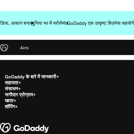
डिया, आसान बनाएं
दुनिया भर में भरोसेमंद
GoDaddy एक उत्कृष्ट बिज़नेस सहयोगी
Airo
GoDaddy के बारे में जानकारी
सहायता
संसाधन
भागीदार प्रोग्राम
खाता
शॉपिंग