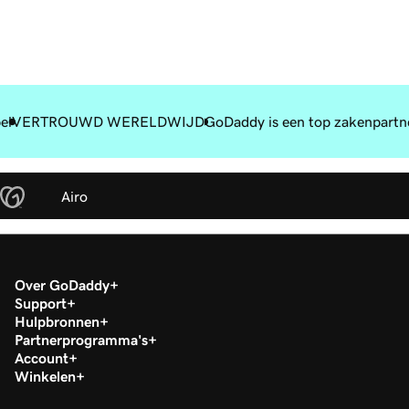
el
VERTROUWD WERELDWIJD
GoDaddy is een top zakenpartn
Airo
Over GoDaddy
Support
Hulpbronnen
Partnerprogramma's
Account
Winkelen