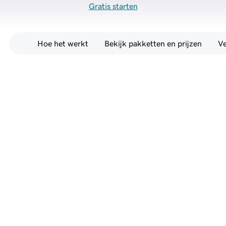
Gratis starten
Hoe het werkt
Bekijk pakketten en prijzen
Ve
Ga van idee naar een 
complete website – 
zonder te coderen