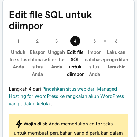
Edit file SQL untuk
diimpor
Unduh
Ekspor
Unggah
Edit file
Impor
Lakukan
file situs
database
file situs
SQL
database
pengeditan
Anda
situs
Anda
untuk
situs
terakhir
Anda
diimpor
Anda
Langkah 4 dari
Pindahkan situs web dari Managed
Hosting for WordPress ke rangkaian akun WordPress
yang tidak dikelola
.
Wajib diisi:
Anda memerlukan editor teks
untuk membuat perubahan yang diperlukan dalam