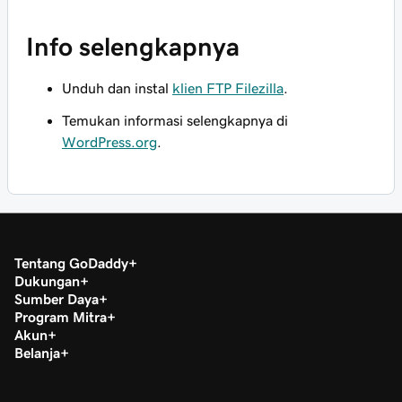
Info selengkapnya
Unduh dan instal
klien FTP Filezilla
.
Temukan informasi selengkapnya di
WordPress.org
.
Tentang GoDaddy
Dukungan
Sumber Daya
Program Mitra
Akun
Belanja