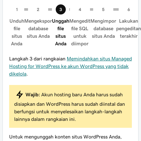
Unduh
Mengekspor
Unggah
Mengedit
Mengimpor
Lakukan
file
database
file
file SQL
database
pengeditan
situs
situs Anda
situs
untuk
situs Anda
terakhir
Anda
Anda
diimpor
Langkah 3 dari rangkaian
Memindahkan situs Managed
Hosting for WordPress ke akun WordPress yang tidak
dikelola
.
Wajib:
Akun hosting baru Anda harus sudah
disiapkan dan WordPress harus sudah diinstal dan
berfungsi untuk menyelesaikan langkah-langkah
lainnya dalam rangkaian ini.
Untuk mengunggah konten situs WordPress Anda,