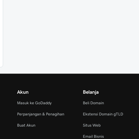
Akun
Belanja
Masuk ke GoDaddy
Beli Domain
Perpanjangan & Penagihan
Ekstensi Domain gTLD
Buat Akun
Situs Web
Email Bisnis