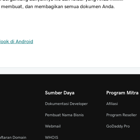
ses, membuat, dan membagikan semua dokumen Anda.
look di Android
Sumber Daya
Program Mitra
Dokumentasi Developer
Afiliasi
Pembuat Nama Bisnis
Program Reseller
Webmail
GoDaddy Pro
aftaran Domain
WHOIS