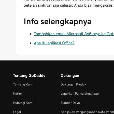
Setelah sinkronisasi selesai, Anda bisa mengak
Info selengkapnya
Tambahkan email Microsoft 365 saya ke Out
Apa itu aplikasi Office?
Tentang GoDaddy
Dukungan
Tentang Kami
Dukungan Produk
Karier
Laporkan Penyalahgunaan
Hubungi Kami
Sumber Daya
Legal
Kebijakan Pengungkapan Data Pend