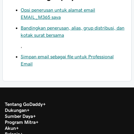
Opsi penerusan untuk alamat email
EMAIL_M365 saya
Bandingkan penerusan, alias, grup distribusi, dan
kotak surat bersama
,
Simpan email sebagai file untuk Professional
Email
Tentang GoDaddy
Dukungan
Sumber Daya
Program Mitra
Akun