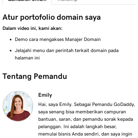
2m 43s
Kiat teratas untuk memilih domain terbaik
Atur portofolio domain saya
Pelajaran 8 (dari 25)
3m 1s
Bagaimana kepemilikan domain ditentukan?
Dalam video ini, kami akan:
Demo cara mengakses Manajer Domain
Pelajaran 9 (dari 25)
1m 50s
Apa itu domain premium?
Jelajahi menu dan perintah terkait domain pada
halaman ini
Pelajaran 10 (dari 25)
2m 35s
Daftarkan domain di GoDaddy
Tentang Pemandu
Pelajaran 11 (dari 25)
Apa yang harus dilakukan jika domain yang
4m 12s
Emily
saya inginkan sudah diambil orang lain
Hai, saya Emily. Sebagai Pemandu GoDaddy,
Pelajaran 12 (dari 25)
saya senang bisa memberikan campuran
1m 58s
Apa itu Layanan Broker Domain GoDaddy?
bantuan, saran, dan pemandu sorak kepada
pelanggan. Ini adalah langkah besar,
Pelajaran 13 (dari 25)
memulai bisnis Anda sendiri, dan saya ingin
2m 9s