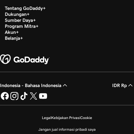
Pelajaran 25 (dari 25)
Tentang GoDaddy
2m 21s
Transfer domain saya ke GoDaddy
Dukungan
Sumber Daya
Program Mitra
Akun
Belanja
Indonesia - Bahasa Indonesia
IDR Rp
Legal
Kebijakan Privasi
Cookie
Jangan jual informasi pribadi saya