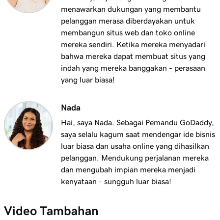
Menggunakan domain saya untuk bisnis saya
menawarkan dukungan yang membantu
pelanggan merasa diberdayakan untuk
Pelajaran 14 (dari 25)
membangun situs web dan toko online
Menghubungkan domain ke Situs Web +
1m 25s
mereka sendiri. Ketika mereka menyadari
Situs pemasaran saya
bahwa mereka dapat membuat situs yang
indah yang mereka banggakan - perasaan
Pelajaran 15 (dari 25)
yang luar biasa!
Hubungkan domain Anda ke situs web
1m 46s
Hosting Terkelola untuk WordPress
Nada
Pelajaran 16 (dari 25)
Hai, saya Nada. Sebagai Pemandu GoDaddy,
Haruskah saya menggunakan pengalihan 301
1m 41s
saya selalu kagum saat mendengar ide bisnis
atau 302?
luar biasa dan usaha online yang dihasilkan
pelanggan. Mendukung perjalanan mereka
Pelajaran 17 (dari 25)
2m 49s
dan mengubah impian mereka menjadi
Teruskan domain saya
kenyataan - sungguh luar biasa!
Pelajaran 18 (dari 25)
Haruskah Anda menggunakan penerusan
2m 51s
Video Tambahan
atau penerusan dengan penyembunyian?