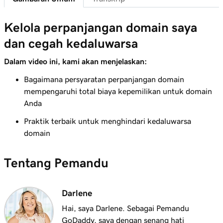
2m 43s
Kiat teratas untuk memilih domain terbaik
Kelola perpanjangan domain saya
Pelajaran 8 (dari 25)
3m 1s
dan cegah kedaluwarsa
Bagaimana kepemilikan domain ditentukan?
Dalam video ini, kami akan menjelaskan:
Pelajaran 9 (dari 25)
1m 50s
Apa itu domain premium?
Bagaimana persyaratan perpanjangan domain
mempengaruhi total biaya kepemilikan untuk domain
Pelajaran 10 (dari 25)
Anda
2m 35s
Daftarkan domain di GoDaddy
Praktik terbaik untuk menghindari kedaluwarsa
domain
Pelajaran 11 (dari 25)
Apa yang harus dilakukan jika domain yang
4m 12s
saya inginkan sudah diambil orang lain
Tentang Pemandu
Pelajaran 12 (dari 25)
1m 58s
Apa itu Layanan Broker Domain GoDaddy?
Darlene
Hai, saya Darlene. Sebagai Pemandu
Pelajaran 13 (dari 25)
GoDaddy, saya dengan senang hati
2m 9s