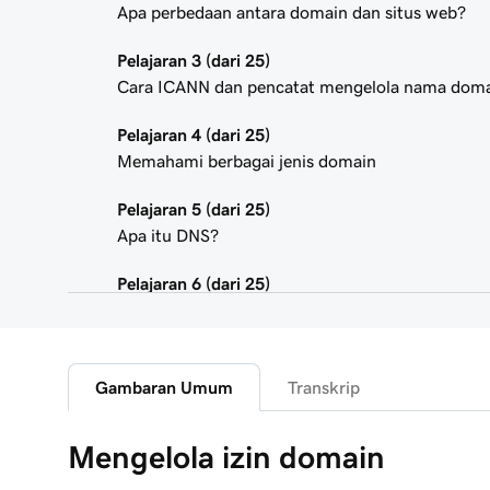
Apa perbedaan antara domain dan situs web?
Pelajaran 3 (dari 25)
Cara ICANN dan pencatat mengelola nama dom
Pelajaran 4 (dari 25)
Memahami berbagai jenis domain
Pelajaran 5 (dari 25)
Apa itu DNS?
Pelajaran 6 (dari 25)
Apa yang dimaksud dengan subdomain?
Pelajaran 7 (dari 25)
Kiat teratas untuk memilih domain terbaik
Gambaran Umum
Transkrip
Pelajaran 8 (dari 25)
Mengelola izin domain
Bagaimana kepemilikan domain ditentukan?