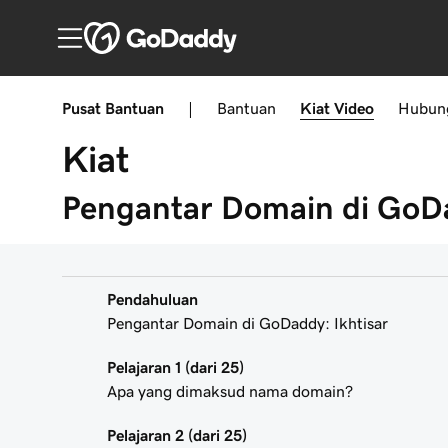
Pusat Bantuan
|
Bantuan
Kiat
Video
Hubun
Kiat
Pengantar Domain di GoD
Pendahuluan
Pengantar Domain di GoDaddy: Ikhtisar
Pelajaran 1 (dari 25)
Apa yang dimaksud nama domain?
Pelajaran 2 (dari 25)