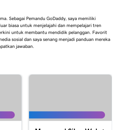
mma. Sebagai Pemandu GoDaddy, saya memiliki
uar biasa untuk menjelajahi dan mempelajari tren
erkini untuk membantu mendidik pelanggan. Favorit
media sosial dan saya senang menjadi panduan mereka
patkan jawaban.