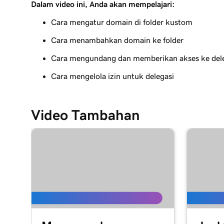
Dalam video ini, Anda akan mempelajari:
Pelajaran 9 (dari 25)
Apa itu domain premium?
Cara mengatur domain di folder kustom
Cara menambahkan domain ke folder
Pelajaran 10 (dari 25)
Daftarkan domain di GoDaddy
Cara mengundang dan memberikan akses ke del
Pelajaran 11 (dari 25)
Cara mengelola izin untuk delegasi
Apa yang harus dilakukan jika domain yang saya
diambil orang lain
Video Tambahan
Pelajaran 12 (dari 25)
Apa itu Layanan Broker Domain GoDaddy?
Pelajaran 13 (dari 25)
Menggunakan domain saya untuk bisnis saya
Pelajaran 14 (dari 25)
Menghubungkan domain ke Situs Web + Situs p
Pelajaran 15 (dari 25)