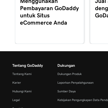
Menggunakan
Jual
Hubungkan domain Anda ke situs web Hosting T
Pembayaran GoDaddy
deng
WordPress
untuk Situs
GoD
eCommerce Anda
Pelajaran 16 (dari 25)
Haruskah saya menggunakan pengalihan 301 at
Pelajaran 17 (dari 25)
Teruskan domain saya
Pelajaran 18 (dari 25)
Haruskah Anda menggunakan penerusan atau p
Tentang GoDaddy
Dukungan
penyembunyian?
Tentang Kami
Dukungan Produk
Pelajaran 19 (dari 25)
Atur portofolio domain saya
Karier
Laporkan Penyalahgunaan
Hubungi Kami
Sumber Daya
Pelajaran 20 (dari 25)
Mengelola izin domain
Legal
Kebijakan Pengungkapan Data Pend