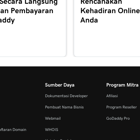
 Secara Langsung
Rencanakan
erkelola untuk
1m 46s
an Pembayaran
Kehadiran Online
addy
Anda
1m 41s
au 302?
2m 49s
enerusan dengan
2m 51s
Sumber Daya
Program Mitra
Dokumentasi Developer
Afiliasi
2m 30s
Pembuat Nama Bisnis
Program Reseller
Webmail
GoDaddy Pro
4m 30s
aftaran Domain
WHOIS