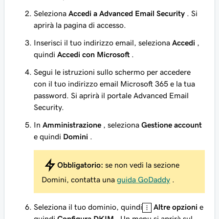
Seleziona
Accedi a Advanced Email Security
. Si
aprirà la pagina di accesso.
Inserisci il tuo indirizzo email, seleziona
Accedi
,
quindi
Accedi con Microsoft
.
Segui le istruzioni sullo schermo per accedere
con il tuo indirizzo email Microsoft 365 e la tua
password. Si aprirà il portale Advanced Email
Security.
In
Amministrazione
, seleziona
Gestione account
e quindi
Domini
.
Obbligatorio:
se non vedi la sezione
Domini, contatta una
guida GoDaddy
.
Seleziona il tuo dominio, quindi
Altre opzioni
e
quindi
Configura DKIM
. Un menu si aprirà sul