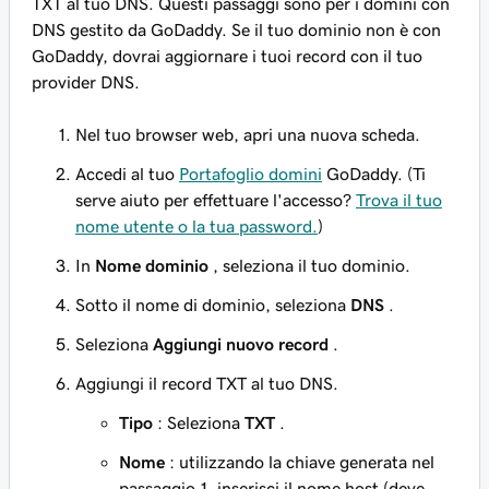
TXT
al tuo DNS. Questi passaggi sono per i domini con
DNS gestito da GoDaddy. Se il tuo dominio non è con
GoDaddy, dovrai aggiornare i tuoi record con il tuo
provider DNS.
Nel tuo browser web, apri una nuova scheda.
Accedi al tuo
Portafoglio domini
GoDaddy. (Ti
serve aiuto per effettuare l'accesso?
Trova il tuo
nome utente o la tua password.
)
In
Nome dominio
, seleziona il tuo dominio.
Sotto il nome di dominio, seleziona
DNS
.
Seleziona
Aggiungi nuovo record
.
Aggiungi il record TXT al tuo DNS.
Tipo
: Seleziona
TXT
.
Nome
: utilizzando la chiave generata nel
passaggio 1, inserisci il nome host (deve