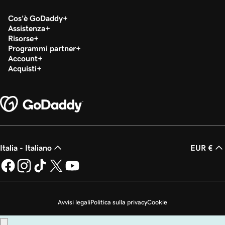
Cos'è GoDaddy
Assistenza
Risorse
Programmi partner
Account
Acquisti
Italia - Italiano
EUR €
Avvisi legali
Politica sulla privacy
Cookie
Non desidero che i miei dati personali vengano venduti