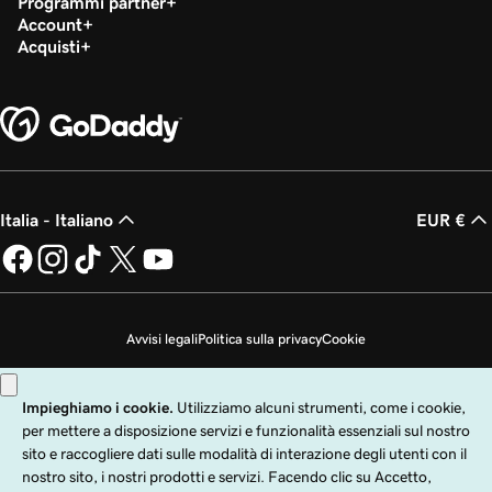
Programmi partner
Account
Acquisti
Italia - Italiano
EUR €
Avvisi legali
Politica sulla privacy
Cookie
Non desidero che i miei dati personali vengano venduti
Copyright © 1999 - 2026 GoDaddy Operating Company, LLC. Tutti i diritti
riservati. Il nome GoDaddy è un marchio di fabbrica registrato di GoDaddy
Operating Company, LLC negli Stati Uniti e in altri paesi. Il logo "GO" è un
marchio di fabbrica registrato di GoDaddy.com, LLC negli Stati Uniti.