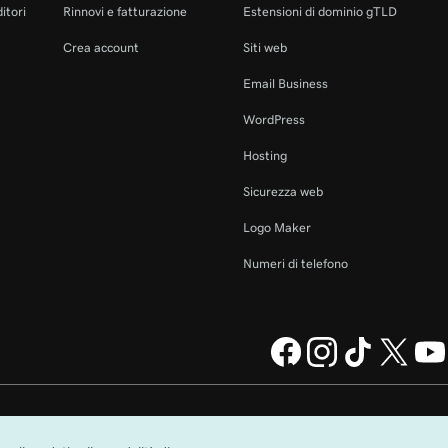
itori
Rinnovi e fatturazione
Estensioni di dominio gTLD
Crea account
Siti web
Email Business
WordPress
Hosting
Sicurezza web
Logo Maker
Numeri di telefono
ng Company, LLC negli
Avvisi legali
Politica sulla privacy
Cookie