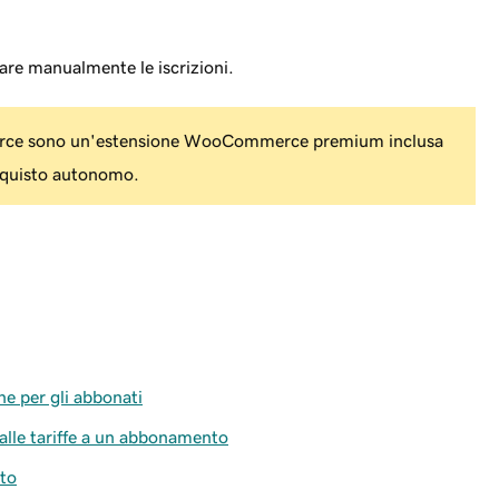
are manualmente le iscrizioni.
ce sono un'estensione WooCommerce premium inclusa
cquisto autonomo.
e per gli abbonati
 alle tariffe a un abbonamento
to