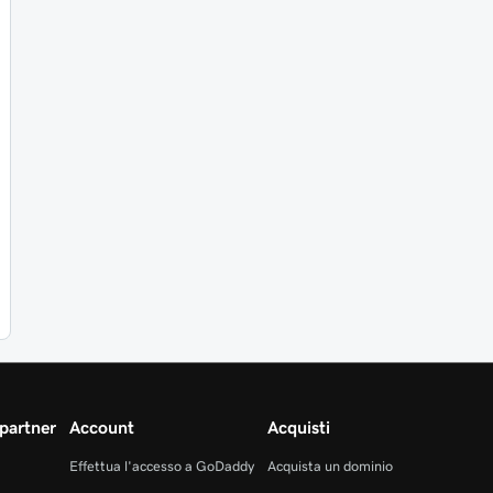
partner
Account
Acquisti
Effettua l'accesso a GoDaddy
Acquista un dominio