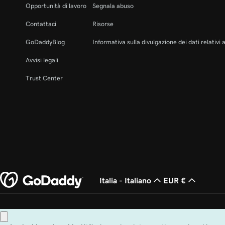
Opportunità di lavoro
Segnala abuso
Contattaci
Risorse
GoDaddyBlog
Informativa sulla divulgazione dei dati relativi 
Avvisi legali
Trust Center
Italia - Italiano
EUR €
Copyright © 1999 - 2026 GoDaddy Operating Company, LLC. Tutti i diritti rise
Stati Uniti e in altri paesi. Il logo "GO" è un marchio di fabbrica registrato di 