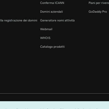
Conferma ICANN
Piani per rivend
Domini aziendali
GoDaddy Pro
alla registrazione dei domini
Generatore nomi attività
Webmail
WHOIS
Catalogo prodotti
rvati. Il nome GoDaddy è un marchio di fabbrica registrato di GoDaddy Operati
GoDaddy.com, LLC negli Stati Uniti.