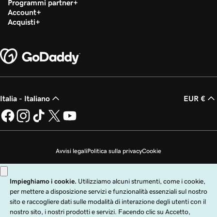
Programmi partner
Account
Acquisti
Italia - Italiano
EUR €
Avvisi legali
Politica sulla privacy
Cookie
Non desidero che i miei dati personali vengano venduti
Copyright © 1999 - 2026 GoDaddy Operating Company, LLC. Tutti i diritti
riservati. Il nome GoDaddy è un marchio di fabbrica registrato di GoDaddy
Operating Company, LLC negli Stati Uniti e in altri paesi. Il logo "GO" è un
marchio di fabbrica registrato di GoDaddy.com, LLC negli Stati Uniti.