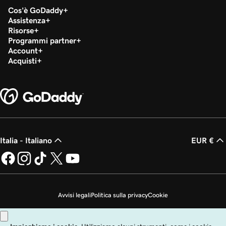
Cos'è GoDaddy
Assistenza
Risorse
Programmi partner
Account
Acquisti
Italia - Italiano
EUR €
Avvisi legali
Politica sulla privacy
Cookie
Non desidero che i miei dati personali vengano venduti