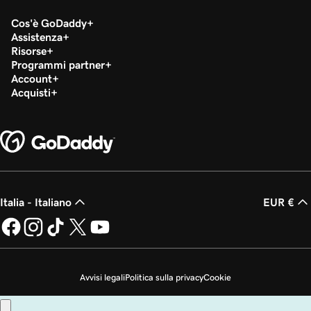
Cos'è GoDaddy
Assistenza
Risorse
Programmi partner
Account
Acquisti
Italia - Italiano
EUR €
Avvisi legali
Politica sulla privacy
Cookie
Non desidero che i miei dati personali vengano venduti