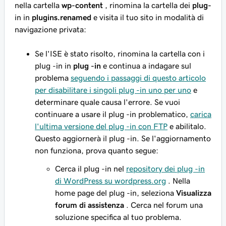
nella cartella
wp-content
, rinomina la cartella dei
plug-
in in
plugins.renamed
e visita il tuo sito in modalità di
navigazione privata:
Se l'ISE è stato risolto, rinomina la cartella con i
plug -in in
plug -in
e continua a indagare sul
problema
seguendo i passaggi di questo articolo
per disabilitare i singoli plug -in uno per uno
e
determinare quale causa l'errore. Se vuoi
continuare a usare il plug -in problematico,
carica
l'ultima versione del plug -in con FTP
e abilitalo.
Questo aggiornerà il plug -in. Se l'aggiornamento
non funziona, prova quanto segue:
Cerca il plug -in nel
repository dei plug -in
di WordPress su wordpress.org
. Nella
home page del plug -in, seleziona
Visualizza
forum di assistenza
. Cerca nel forum una
soluzione specifica al tuo problema.