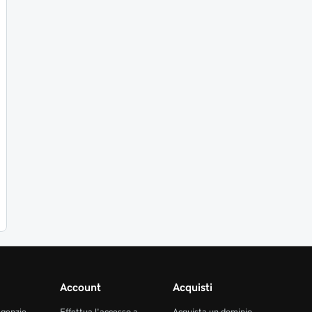
Account
Acquisti
agenzie
Effettua l'accesso a
Acquista un dominio