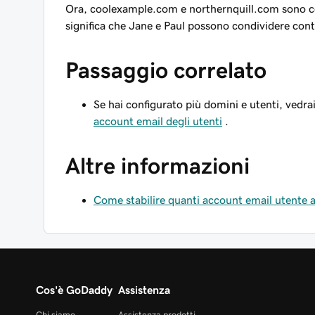
Ora,
coolexample.com
e
northernquill.com
sono co
significa che Jane e Paul possono condividere contat
Passaggio correlato
Se hai configurato più domini e utenti, vedra
account email degli utenti
.
Altre informazioni
Come stabilire quanti account email utente 
Cos'è GoDaddy
Assistenza
Chi siamo
Assistenza prodotti