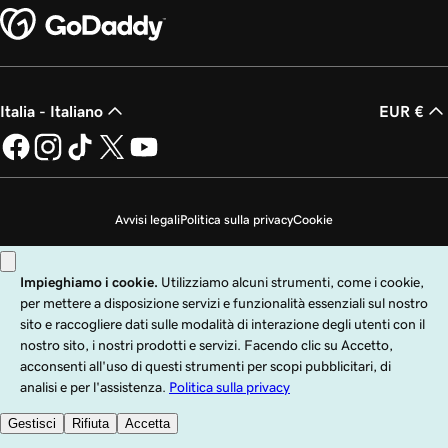
Italia - Italiano
EUR €
Avvisi legali
Politica sulla privacy
Cookie
Non desidero che i miei dati personali vengano venduti
Copyright © 1999 - 2026 GoDaddy Operating Company, LLC. Tutti i diritti
riservati. Il nome GoDaddy è un marchio di fabbrica registrato di GoDaddy
Operating Company, LLC negli Stati Uniti e in altri paesi. Il logo "GO" è un
marchio di fabbrica registrato di GoDaddy.com, LLC negli Stati Uniti.
L'utilizzo di questo sito è soggetto ai Termini di utilizzo Express. Con l'utilizzo
di questo sito l'utente accetta come vincolanti tali
Termini di utilizzo universali
.