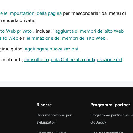
e le impostazioni della pagina
per "nasconderla" dal menu di
 renderla privata.
sito Web privato
, inclusa l'
aggiunta di membri del sito Web
 sito Web
e l'
eliminazione dei membri del sito Web
.
gina, quindi
aggiungere nuove sezioni
.
i contenuti,
consulta la guida Online alla configurazione del
Risorse
Programmi partner
Documentazione per
Programma partner per 
sviluppatori
GoDaddy
Conferma ICANN
Piani per rivenditori