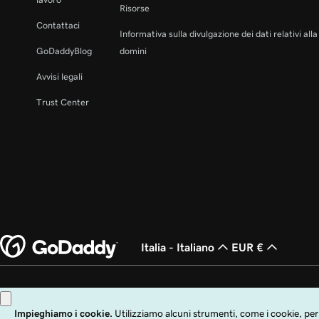
Risorse
Contattaci
Informativa sulla divulgazione dei dati relativi all
GoDaddyBlog
domini
Avvisi legali
Trust Center
Italia - Italiano
EUR €
Copyright © 1999 - 2026 GoDaddy Operating Company, LLC. Tutti i diritti rise
Stati Uniti e in altri paesi. Il logo "GO" è un marchio di fabbrica registrato di 