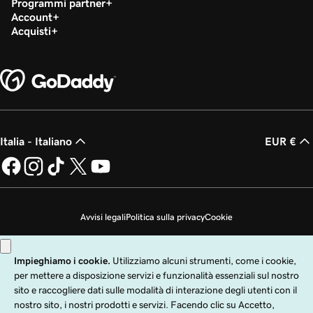
Programmi partner
Account
Acquisti
Italia - Italiano
EUR €
Avvisi legali
Politica sulla privacy
Cookie
Non desidero che i miei dati personali vengano venduti
Copyright © 1999 - 2026 GoDaddy Operating Company, LLC. Tutti i diritti
riservati. Il nome GoDaddy è un marchio di fabbrica registrato di GoDaddy
Operating Company, LLC negli Stati Uniti e in altri paesi. Il logo "GO" è un
marchio di fabbrica registrato di GoDaddy.com, LLC negli Stati Uniti.