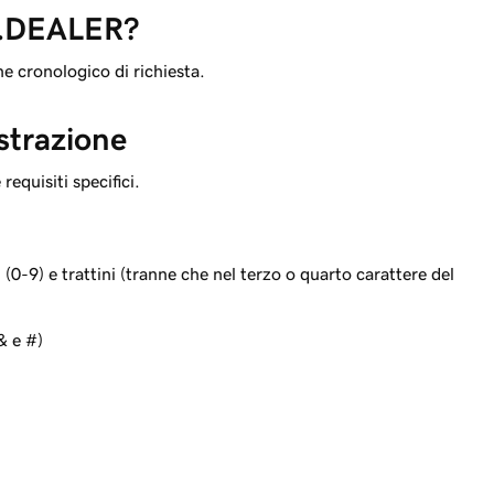
i .DEALER?
e cronologico di richiesta.
istrazione
equisiti specifici.
i (0-9) e trattini (tranne che nel terzo o quarto carattere del
 & e #)