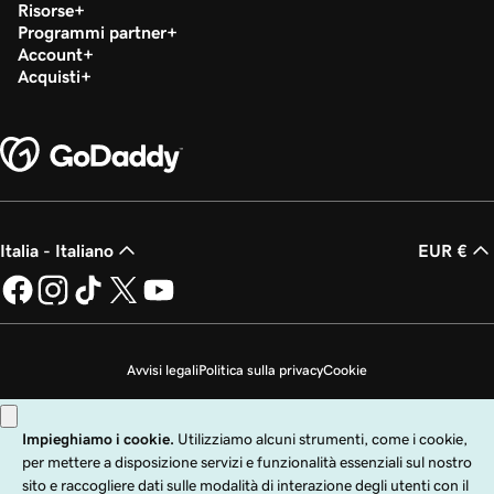
Risorse
Programmi partner
Account
Acquisti
Italia - Italiano
EUR €
Avvisi legali
Politica sulla privacy
Cookie
Non desidero che i miei dati personali vengano venduti
Copyright © 1999 - 2026 GoDaddy Operating Company, LLC. Tutti i diritti
riservati. Il nome GoDaddy è un marchio di fabbrica registrato di GoDaddy