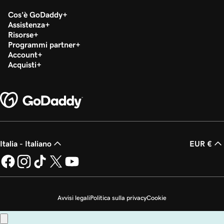
Cos'è GoDaddy
Assistenza
Risorse
Programmi partner
Account
Acquisti
Italia - Italiano
EUR €
Avvisi legali
Politica sulla privacy
Cookie
Non desidero che i miei dati personali vengano venduti