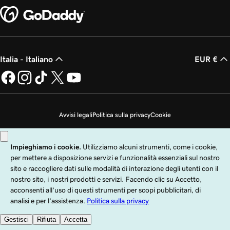
Italia - Italiano
EUR €
Avvisi legali
Politica sulla privacy
Cookie
Non desidero che i miei dati personali vengano venduti
Copyright © 1999 - 2026 GoDaddy Operating Company, LLC. Tutti i diritti
riservati. Il nome GoDaddy è un marchio di fabbrica registrato di GoDaddy
Operating Company, LLC negli Stati Uniti e in altri paesi. Il logo "GO" è un
marchio di fabbrica registrato di GoDaddy.com, LLC negli Stati Uniti.
L'utilizzo di questo sito è soggetto ai Termini di utilizzo Express. Con l'utilizzo
di questo sito l'utente accetta come vincolanti tali
Termini di utilizzo universali
.