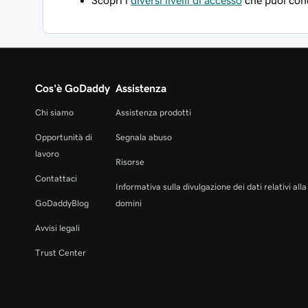
Scopri i
diversi livelli di accesso
che puoi conc
Cos'è GoDaddy
Assistenza
Chi siamo
Assistenza prodotti
Opportunità di
Segnala abuso
lavoro
Risorse
Contattaci
Informativa sulla divulgazione dei dati relativi all
GoDaddyBlog
domini
Avvisi legali
Trust Center