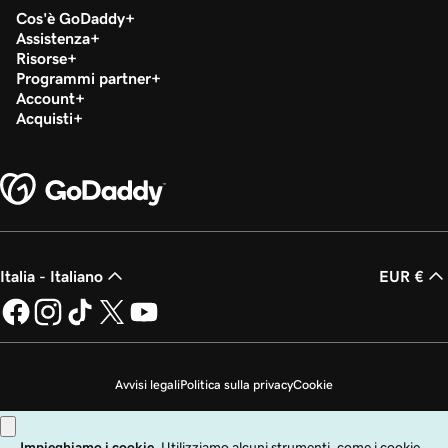
Cos'è GoDaddy
Crea un Show in Bio
Assistenza
Risorse
Programmi partner
Modifica il mio Show in Bio
Account
Acquisti
Usa AI per generare un logo per il mio Show in Bio
Italia - Italiano
EUR €
Avvisi legali
Politica sulla privacy
Cookie
Non desidero che i miei dati personali vengano venduti