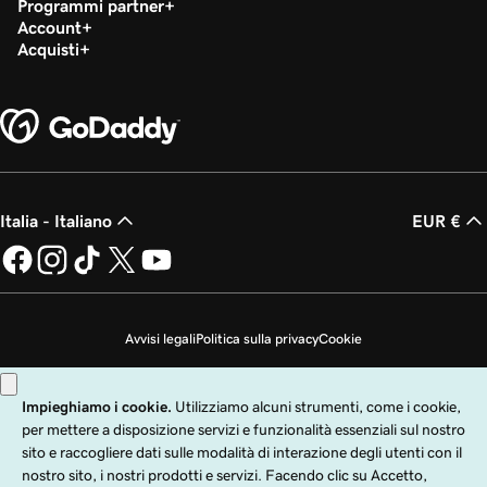
Programmi partner
Account
Acquisti
Italia - Italiano
EUR €
Avvisi legali
Politica sulla privacy
Cookie
Non desidero che i miei dati personali vengano venduti
Copyright © 1999 - 2026 GoDaddy Operating Company, LLC. Tutti i diritti
riservati. Il nome GoDaddy è un marchio di fabbrica registrato di GoDaddy
Operating Company, LLC negli Stati Uniti e in altri paesi. Il logo "GO" è un
marchio di fabbrica registrato di GoDaddy.com, LLC negli Stati Uniti.