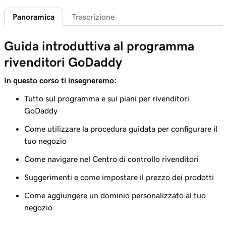
Panoramica
Trascrizione
Lezione 6 (di 7)
Crea codici promozionali personalizzati per il
1m 58s
Guida introduttiva al programma
mio negozio
rivenditori GoDaddy
Lezione 7 (di 7)
Panoramica dei prezzi basata sulla
5m 52s
In questo corso ti insegneremo:
percentuale di rivenditori GoDaddy
Tutto sul programma e sui piani per rivenditori
GoDaddy
Come utilizzare la procedura guidata per configurare il
tuo negozio
Come navigare nel Centro di controllo rivenditori
Suggerimenti e come impostare il prezzo dei prodotti
Come aggiungere un dominio personalizzato al tuo
negozio