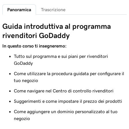
Panoramica
Trascrizione
Lezione 6 (di 7)
Crea codici promozionali personalizzati per il
1m 58s
Guida introduttiva al programma
mio negozio
rivenditori GoDaddy
Lezione 7 (di 7)
Panoramica dei prezzi basata sulla
5m 52s
In questo corso ti insegneremo:
percentuale di rivenditori GoDaddy
Tutto sul programma e sui piani per rivenditori
GoDaddy
Come utilizzare la procedura guidata per configurare il
tuo negozio
Come navigare nel Centro di controllo rivenditori
Suggerimenti e come impostare il prezzo dei prodotti
Come aggiungere un dominio personalizzato al tuo
negozio