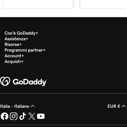
Gestisci la mia libreria multimediale in
2m 34s
WordPress
Lezione 19 (di 29)
2m 49s
Aggiungi un video al mio sito WordPress
Cos'è GoDaddy
Assistenza
Lezione 20 (di 29)
Risorse
2m 49s
Programmi partner
Aggiungi un PDF in WordPress
Account
Acquisti
Lezione 21 (di 29)
3m 42s
Usa categorie e tag in WordPress
Lezione 22 (di 29)
Ottimizza le immagini in WordPress con
3m 9s
parole chiave
Italia - Italiano
EUR €
Lezione 23 (di 29)
Crea layout con schemi a blocchi di
2m 6s
WordPress