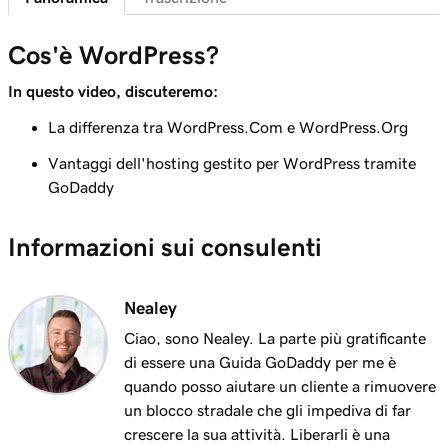
Collega il tuo dominio a un sito Web di
1m 46s
hosting gestito per WordPress
Cos'è WordPress?
Lezione 7 (di 29)
In questo video, discuteremo:
Funzionalità del dashboard di
6m 38s
amministrazione di WordPress
La differenza tra WordPress.Com e WordPress.Org
Lezione 8 (di 29)
Vantaggi dell'hosting gestito per WordPress tramite
Aggiungi pagine al menu di navigazione in
GoDaddy
3m 56s
WordPress
Informazioni sui consulenti
Lezione 9 (di 29)
2m 18s
Usa l'editor di blocchi di WordPress
Nealey
Lezione 10 (di 29)
3m 26s
Ciao, sono Nealey. La parte più gratificante
Usa il personalizzatore di WordPress
di essere una Guida GoDaddy per me è
quando posso aiutare un cliente a rimuovere
Lezione 11 (di 29)
3m 24s
un blocco stradale che gli impediva di far
Usa e installa temi WordPress
crescere la sua attività. Liberarli è una