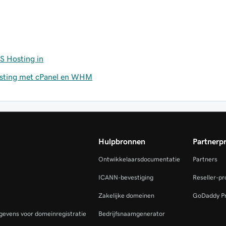
S Hosting in
osting met cPanel en WHM
Hulpbronnen
Partnerp
Ontwikkelaarsdocumentatie
Partners
ICANN-bevestiging
Reseller-p
Zakelijke domeinen
GoDaddy P
gevens voor domeinregistratie
Bedrijfsnaamgenerator