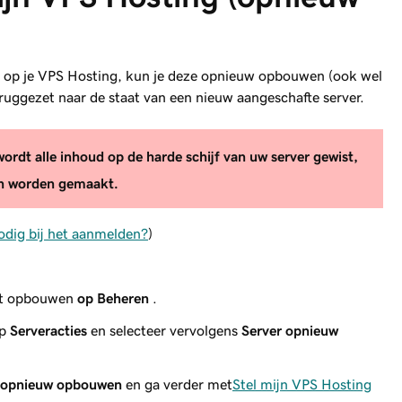
ie op je VPS Hosting, kun je deze opnieuw opbouwen (ook wel
uggezet naar de staat van een nieuw aangeschafte server.
rdt alle inhoud op de harde schijf van uw server gewist,
aan worden gemaakt.
odig bij het aanmelden?
)
ilt opbouwen
op Beheren
.
op
Serveracties
en selecteer vervolgens
Server opnieuw
r opnieuw opbouwen
en ga verder met
Stel mijn VPS Hosting