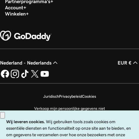
Partnerprogramma's
Account
Winkelen
Nederland - Nederlands
EUR €
Juridisch
Privacybeleid
Cookies
Verkoop mijn persoonlijke gegevens niet
Copyright © 1999 - 2026 GoDaddy Operating Company, LLC. Alle rechten
voorbehouden. Het GoDaddy-woordmerk is een geregistreerd handelsmerk
van GoDaddy Operating Company, LLC in de VS en andere landen. Het logo
‘GO‘ is een geregistreerd handelsmerk van GoDaddy.com, LLC in de VS.