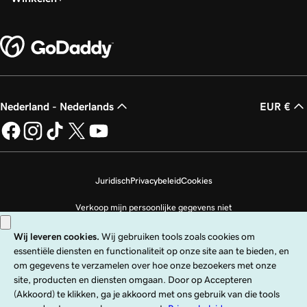
Nederland - Nederlands
EUR €
Juridisch
Privacybeleid
Cookies
Verkoop mijn persoonlijke gegevens niet
Copyright © 1999 - 2026 GoDaddy Operating Company, LLC. Alle rechten
voorbehouden. Het GoDaddy-woordmerk is een geregistreerd handelsmerk
van GoDaddy Operating Company, LLC in de VS en andere landen. Het logo
‘GO‘ is een geregistreerd handelsmerk van GoDaddy.com, LLC in de VS.
Voor het gebruik van deze site gelden uitdrukkelijke gebruiksvoorwaarden.