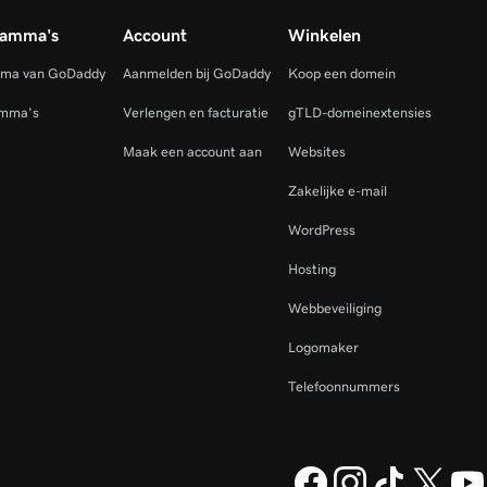
ramma's
Account
Winkelen
mma van GoDaddy
Aanmelden bij GoDaddy
Koop een domein
amma's
Verlengen en facturatie
gTLD-domeinextensies
Maak een account aan
Websites
Zakelijke e-mail
WordPress
Hosting
Webbeveiliging
Logomaker
Telefoonnummers