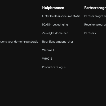
Hulpbronnen
Partnerprog
Ontwikkelaarsdocumentatie
Partnerprogra
ICANN-bevestiging
Reseller-progr
Zakelijke domeinen
Partners
vens voor domeinregistratie
Bedrijfsnaamgenerator
Webmail
WHOIS
Productcatalogus