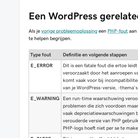
Een WordPress gerelate
Als je
vorige probleemoplossing
een
PHP-fout
aan 
te helpen begrijpen.
Type fout
Definitie en volgende stappen
E_ERROR
Dit is een fatale fout die ertoe le
veroorzaakt door het aanroepen van
komt vaak voor bij incompatibilite
van je WordPress-versie, -thema's
E_WARNING
Een run-time waarschuwing veroorz
problemen die zich voordoen maa
vaak depreciatiewaarschuwingen be
verouderde versie van PHP gebrui
PHP-logs hoeft niet per se te make