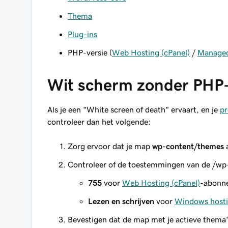
Thema
Plug-ins
PHP-versie (
Web Hosting (cPanel)
/
Managed
Wit scherm zonder PHP
Als je een "White screen of death" ervaart, en je
pr
controleer dan het volgende:
Zorg ervoor dat je map
wp-content/themes
a
Controleer of de toestemmingen van de /wp-
755
voor
Web Hosting (cPanel)
-abonn
Lezen en schrijven
voor
Windows host
Bevestigen dat de map met je actieve thema'