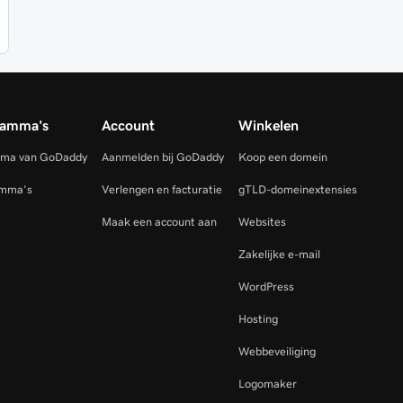
ramma's
Account
Winkelen
mma van GoDaddy
Aanmelden bij GoDaddy
Koop een domein
amma's
Verlengen en facturatie
gTLD-domeinextensies
Maak een account aan
Websites
Zakelijke e-mail
WordPress
Hosting
Webbeveiliging
Logomaker