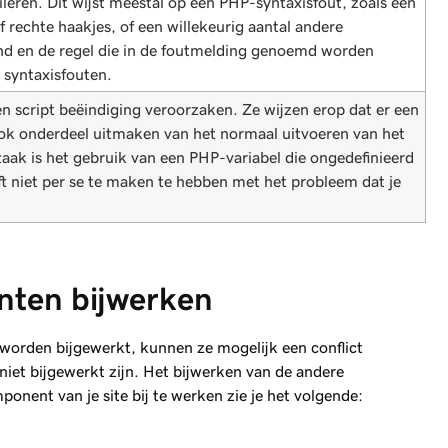
ileren. Dit wijst meestal op een PHP-syntaxisfout, zoals een
echte haakjes, of een willekeurig aantal andere
nd en de regel die in de foutmelding genoemd worden
 syntaxisfouten.
en script beëindiging veroorzaken. Ze wijzen erop dat er een
ok onderdeel uitmaken van het normaal uitvoeren van het
aak is het gebruik van een PHP-variabel die ongedefinieerd
ft niet per se te maken te hebben met het probleem dat je
ten bijwerken
worden bijgewerkt, kunnen ze mogelijk een conflict
et bijgewerkt zijn. Het bijwerken van de andere
nent van je site bij te werken zie je het volgende: