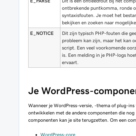
E_PARSE
Dit is een ontleedfout bij het comp
ontbrekende puntkomma, ronde of r
syntaxisfouten. Je moet het besta
bekijken en zoeken naar mogelijke
E_NOTICE
Dit zijn typisch PHP-fouten die ge
probleem kan zijn, maar het kan o
script. Een veel voorkomende oorz
is. Een melding in je PHP-logs hoe
ervaart.
Je WordPress-componen
Wanneer je WordPress-versie, -thema of plug-ins 
ontwikkelen met de andere componenten die nog ni
componenten kan je site terugzetten. Om een compo
WordPress-core