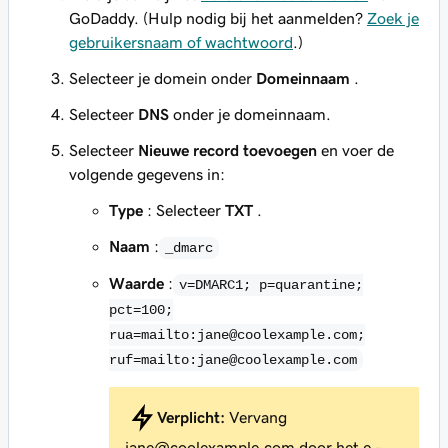
GoDaddy. (Hulp nodig bij het aanmelden?
Zoek je
gebruikersnaam of wachtwoord
.)
Selecteer je domein onder
Domeinnaam
.
Selecteer
DNS
onder je domeinnaam.
Selecteer
Nieuwe record toevoegen
en voer de
volgende gegevens in:
Type
: Selecteer
TXT
.
Naam
:
_dmarc
Waarde
:
v=DMARC1; p=quarantine;
pct=100;
rua=mailto:jane@coolexample.com;
ruf=mailto:jane@coolexample.com
Verplicht:
Vervang
jane@coolexample.com
door het e -