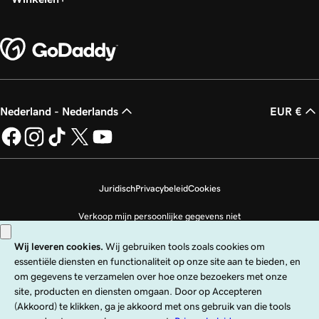
Nederland - Nederlands
EUR €
Juridisch
Privacybeleid
Cookies
Verkoop mijn persoonlijke gegevens niet
Copyright © 1999 - 2026 GoDaddy Operating Company, LLC. Alle rechten
voorbehouden. Het GoDaddy-woordmerk is een geregistreerd handelsmerk
van GoDaddy Operating Company, LLC in de VS en andere landen. Het logo
‘GO‘ is een geregistreerd handelsmerk van GoDaddy.com, LLC in de VS.
Voor het gebruik van deze site gelden uitdrukkelijke gebruiksvoorwaarden.