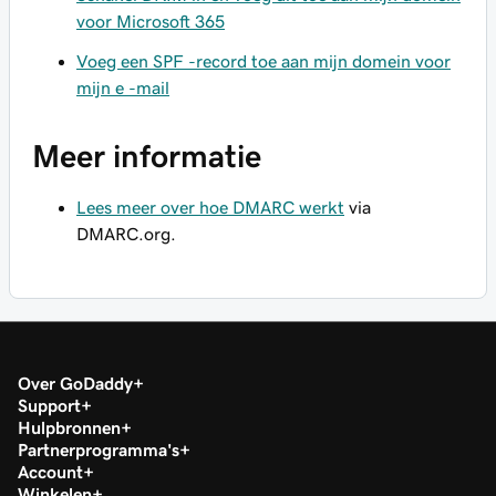
voor Microsoft 365
Voeg een SPF -record toe aan mijn domein voor
mijn e -mail
Meer informatie
Lees meer over hoe DMARC werkt
via
DMARC.org.
Over GoDaddy
Support
Hulpbronnen
Partnerprogramma's
Account
Winkelen