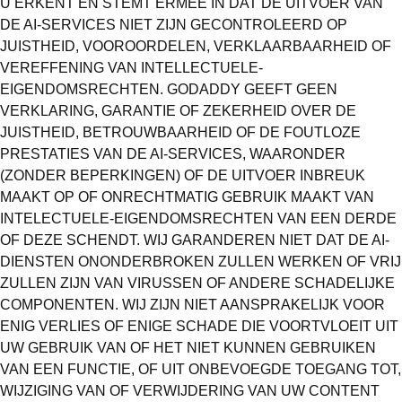
U ERKENT EN STEMT ERMEE IN DAT DE UITVOER VAN
DE AI-SERVICES NIET ZIJN GECONTROLEERD OP
JUISTHEID, VOOROORDELEN, VERKLAARBAARHEID OF
VEREFFENING VAN INTELLECTUELE-
EIGENDOMSRECHTEN.
GODADDY
GEEFT GEEN
VERKLARING, GARANTIE OF ZEKERHEID OVER DE
JUISTHEID, BETROUWBAARHEID OF DE FOUTLOZE
PRESTATIES VAN DE AI-SERVICES, WAARONDER
(ZONDER BEPERKINGEN) OF DE UITVOER INBREUK
MAAKT OP OF ONRECHTMATIG GEBRUIK MAAKT VAN
INTELECTUELE-EIGENDOMSRECHTEN VAN EEN DERDE
OF DEZE SCHENDT. WIJ GARANDEREN NIET DAT DE AI-
DIENSTEN ONONDERBROKEN ZULLEN WERKEN OF VRIJ
ZULLEN ZIJN VAN VIRUSSEN OF ANDERE SCHADELIJKE
COMPONENTEN. WIJ ZIJN NIET AANSPRAKELIJK VOOR
ENIG VERLIES OF ENIGE SCHADE DIE VOORTVLOEIT UIT
UW GEBRUIK VAN OF HET NIET KUNNEN GEBRUIKEN
VAN EEN FUNCTIE, OF UIT ONBEVOEGDE TOEGANG TOT,
WIJZIGING VAN OF VERWIJDERING VAN UW CONTENT