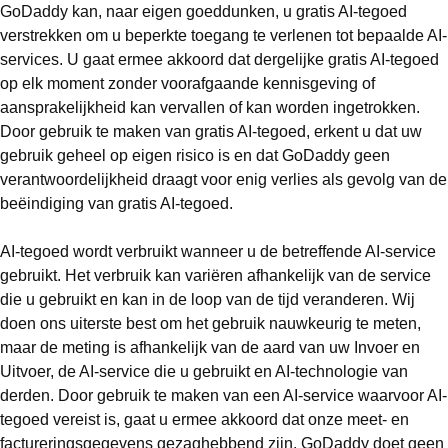
GoDaddy kan, naar eigen goeddunken, u gratis AI-tegoed
verstrekken om u beperkte toegang te verlenen tot bepaalde AI-
services. U gaat ermee akkoord dat dergelijke gratis AI-tegoed
op elk moment zonder voorafgaande kennisgeving of
aansprakelijkheid kan vervallen of kan worden ingetrokken.
Door gebruik te maken van gratis AI-tegoed, erkent u dat uw
gebruik geheel op eigen risico is en dat GoDaddy geen
verantwoordelijkheid draagt voor enig verlies als gevolg van de
beëindiging van gratis AI-tegoed.
AI-tegoed wordt verbruikt wanneer u de betreffende AI-service
gebruikt. Het verbruik kan variëren afhankelijk van de service
die u gebruikt en kan in de loop van de tijd veranderen. Wij
doen ons uiterste best om het gebruik nauwkeurig te meten,
maar de meting is afhankelijk van de aard van uw Invoer en
Uitvoer, de AI-service die u gebruikt en AI-technologie van
derden. Door gebruik te maken van een AI-service waarvoor AI-
tegoed vereist is, gaat u ermee akkoord dat onze meet- en
factureringsgegevens gezaghebbend zijn. GoDaddy doet geen